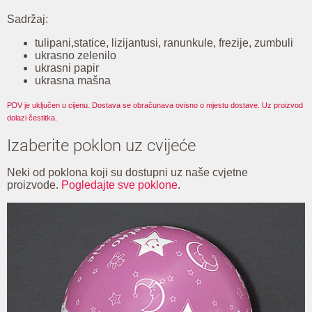
Sadržaj:
tulipani,statice, lizijantusi, ranunkule, frezije, zumbuli
ukrasno zelenilo
ukrasni papir
ukrasna mašna
PDV je uključen u cijenu. Dostava se obračunava ovisno o mjestu dostave. Uz proizvod
dolazi čestitka.
Izaberite poklon uz cvijeće
Neki od poklona koji su dostupni uz naše cvjetne
proizvode.
Pogledajte sve poklone
.