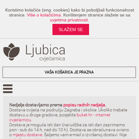
Koristimo kolačiće (eng. cookies) kako bi poboljšali funkcionalnost
stranice.
Više o kolačićima
. Korištenjem stranice slažete se sa
uvjetima privatnosti
.
SLAŽEM SE
VAŠA KOŠARICA JE PRAZNA
Nedjelje dostavljamo prema
popisu radnih nedjelja
.
Dostava cvijeća na području Zagreba i okolice. Ukoliko trebate
dostavu u druge gradove, posjetite
buket.hr - internet
cvjećarnicu
.
Dostava je moguća isti dan (narudžbe za isti dan zaprimamo
pon - sub do 14 h, ned do 10 h). Dostava se obračunava ovisno
o
mjestu dostave
. Šaljemo vam e-mail o izvršenoj dostavi. Nije