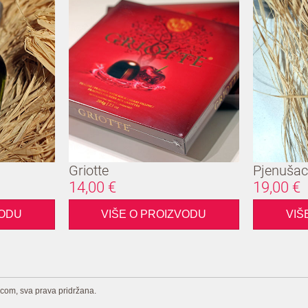
Griotte
Pjenuša
14,00 €
19,00 €
VODU
VIŠE O PROIZVODU
VIŠ
com, sva prava pridržana.