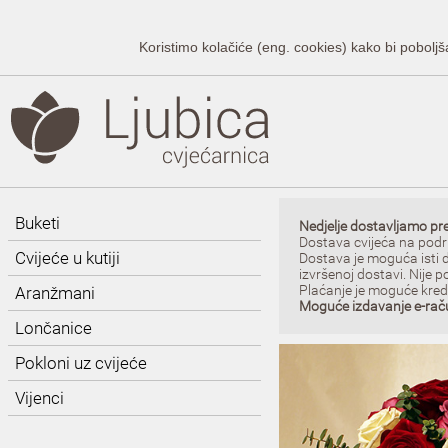
Koristimo kolačiće (eng. cookies) kako bi poboljš
Buketi
Nedjelje dostavljamo p
Dostava cvijeća na podru
Cvijeće u kutiji
Dostava je moguća isti 
izvršenoj dostavi. Nije p
Plaćanje je moguće kred
Aranžmani
Moguće izdavanje e-rač
Lončanice
Pokloni uz cvijeće
Vijenci