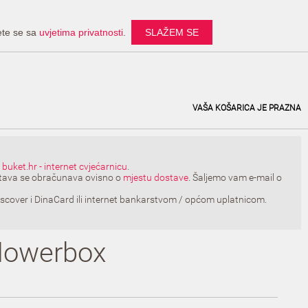
ete se sa
uvjetima privatnosti
.
SLAŽEM SE
VAŠA KOŠARICA JE PRAZNA
e
buket.hr - internet cvjećarnicu
.
ostava se obračunava ovisno o
mjestu dostave
. Šaljemo vam e-mail o
scover i DinaCard ili internet bankarstvom / općom uplatnicom.
flowerbox