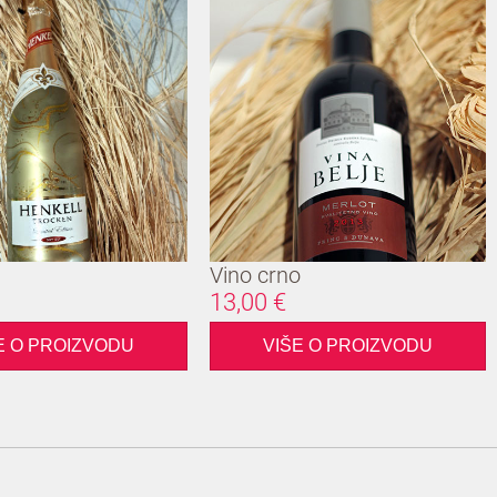
c
Vino crno
13,00 €
E O PROIZVODU
VIŠE O PROIZVODU