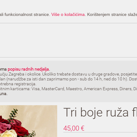
ali funkcionalnost stranice.
Više o kolačićima
. Korištenjem stranice slaž
rema
popisu radnih nedjelja
.
čju Zagreba i okolice. Ukoliko trebate dostavu u druge gradove, posjetit
dan (narudžbe za isti dan zaprimamo pon - sub do 14 h, ned do 10 h). D
otrebna registracija.
itnim karticama: Visa, MasterCard, Maestro, American Express, Diners, Di
una.
Tri boje ruža 
45,00
€