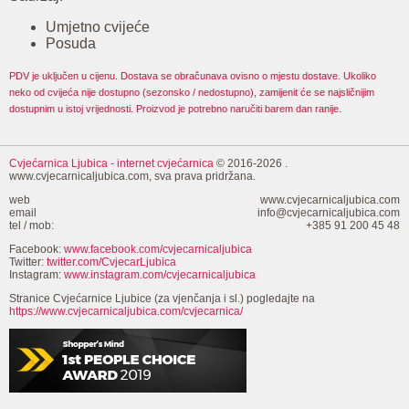
Umjetno cvijeće
Posuda
PDV je uključen u cijenu. Dostava se obračunava ovisno o mjestu dostave. Ukoliko
neko od cvijeća nije dostupno (sezonsko / nedostupno), zamijenit će se najsličnijim
dostupnim u istoj vrijednosti. Proizvod je potrebno naručiti barem dan ranije.
Cvjećarnica Ljubica
- internet cvjećarnica
© 2016-2026 .
www.cvjecarnicaljubica.com, sva prava pridržana.
web
www.cvjecarnicaljubica.com
email
info@cvjecarnicaljubica.com
tel / mob:
+385 91 200 45 48
Facebook:
www.facebook.com/cvjecarnicaljubica
Twitter:
twitter.com/CvjecarLjubica
Instagram:
www.instagram.com/cvjecarnicaljubica
Stranice Cvjećarnice Ljubice (za vjenčanja i sl.) pogledajte na
https://www.cvjecarnicaljubica.com/cvjecarnica/