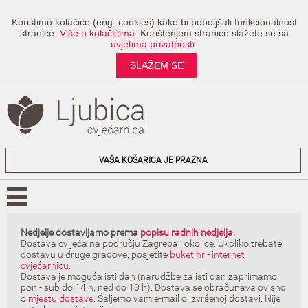
Koristimo kolačiće (eng. cookies) kako bi poboljšali funkcionalnost
stranice.
Više o kolačićima
. Korištenjem stranice slažete se sa
uvjetima privatnosti
.
SLAŽEM SE
VAŠA KOŠARICA JE PRAZNA
Nedjelje dostavljamo prema
popisu radnih nedjelja
.
Dostava cvijeća na području Zagreba i okolice. Ukoliko trebate
dostavu u druge gradove, posjetite
buket.hr - internet
cvjećarnicu
.
Dostava je moguća isti dan (narudžbe za isti dan zaprimamo
pon - sub do 14 h, ned do 10 h). Dostava se obračunava ovisno
o
mjestu dostave
. Šaljemo vam e-mail o izvršenoj dostavi. Nije