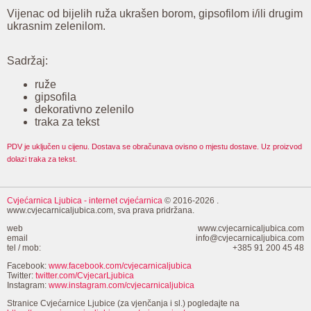
Vijenac od bijelih ruža ukrašen borom, gipsofilom i/ili drugim
ukrasnim zelenilom.
Sadržaj:
ruže
gipsofila
dekorativno zelenilo
traka za tekst
PDV je uključen u cijenu. Dostava se obračunava ovisno o mjestu dostave. Uz proizvod
dolazi traka za tekst.
Cvjećarnica Ljubica
- internet cvjećarnica
© 2016-2026 .
www.cvjecarnicaljubica.com, sva prava pridržana.
web
www.cvjecarnicaljubica.com
email
info@cvjecarnicaljubica.com
tel / mob:
+385 91 200 45 48
Facebook:
www.facebook.com/cvjecarnicaljubica
Twitter:
twitter.com/CvjecarLjubica
Instagram:
www.instagram.com/cvjecarnicaljubica
Stranice Cvjećarnice Ljubice (za vjenčanja i sl.) pogledajte na