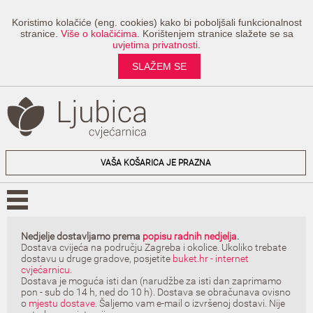
Koristimo kolačiće (eng. cookies) kako bi poboljšali funkcionalnost
stranice.
Više o kolačićima
. Korištenjem stranice slažete se sa
uvjetima privatnosti
.
SLAŽEM SE
VAŠA KOŠARICA JE PRAZNA
Nedjelje dostavljamo prema
popisu radnih nedjelja
.
Dostava cvijeća na području Zagreba i okolice. Ukoliko trebate
dostavu u druge gradove, posjetite
buket.hr - internet
cvjećarnicu
.
Dostava je moguća isti dan (narudžbe za isti dan zaprimamo
pon - sub do 14 h, ned do 10 h). Dostava se obračunava ovisno
o
mjestu dostave
. Šaljemo vam e-mail o izvršenoj dostavi. Nije