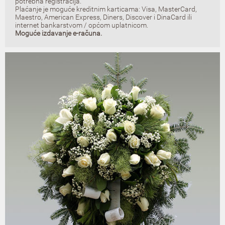
potrebna registracija.
Plaćanje je moguće kreditnim karticama: Visa, MasterCard,
Maestro, American Express, Diners, Discover i DinaCard ili
internet bankarstvom / općom uplatnicom.
Moguće izdavanje e-računa.